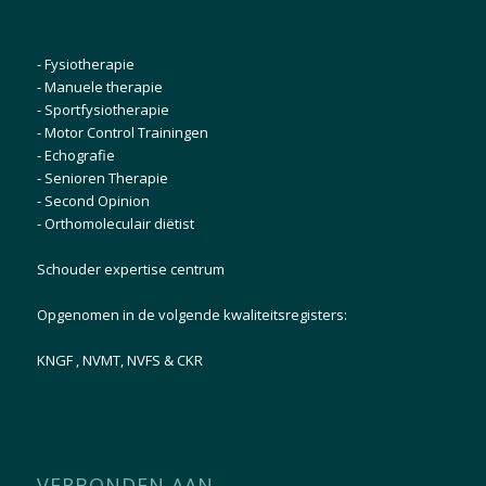
-
Fysiotherapie
-
Manuele therapie
-
Sportfysiotherapie
-
Motor Control Trainingen
-
Echografie
-
Senioren Therapie
-
Second Opinion
-
Orthomoleculair diëtist
Schouder expertise centrum
Opgenomen in de volgende kwaliteitsregisters:
KNGF
,
NVMT
,
NVFS
& CKR
VERBONDEN AAN