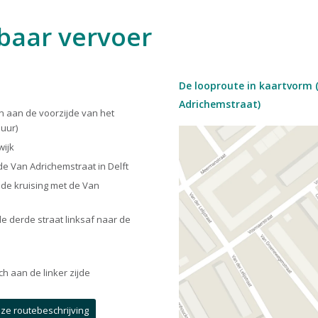
baar vervoer
De looproute in kaartvorm 
Adrichemstraat)
n aan de voorzijde van het
 uur)
wijk
 de Van Adrichemstraat in Delft
r de kruising met de Van
e derde straat linksaf naar de
ch aan de linker zijde
eze routebeschrijving