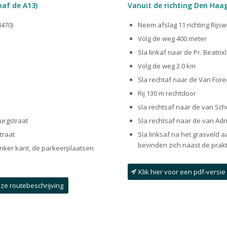
naf de A13)
Vanuit de richting Den Haag
N470)
Neem afslag 11 richting Rijswi
Volg de weg 400 meter
Sla linkaf naar de Pr. Beatrix
Volg de weg 2.0 km
Sla rechtaf naar de Van For
Rij 130 m rechtdoor
sla rechtsaf naar de van Sc
urgstraat
Sla rechtsaf naar de van Ad
traat
Sla linksaf na het grasveld 
bevinden zich naast de prakt
linker kant, de parkeerplaatsen
Klik hier voor een pdf-versi
eze routebeschrijving