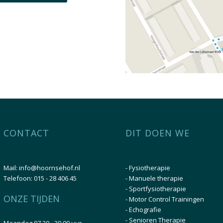
CONTACT
DIT DOEN WE
Mail:
info@hoornsehof.nl
-
Fysiotherapie
Telefoon:
015 - 28 406 45
-
Manuele therapie
-
Sportfysiotherapie
ONZE TIJDEN
-
Motor Control Trainingen
-
Echografie
-
Senioren Therapie
Maandag 07.30 - 20.00 uur