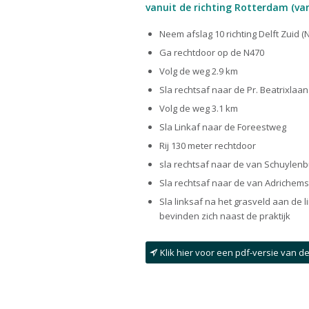
vanuit de richting Rotterdam (va
Neem afslag 10 richting Delft Zuid (
Ga rechtdoor op de N470
Volg de weg 2.9 km
Sla rechtsaf naar de Pr. Beatrixlaan
Volg de weg 3.1 km
Sla Linkaf naar de Foreestweg
Rij 130 meter rechtdoor
sla rechtsaf naar de van Schuylenb
Sla rechtsaf naar de van Adrichems
Sla linksaf na het grasveld aan de 
bevinden zich naast de praktijk
Klik hier voor een pdf-versie van d