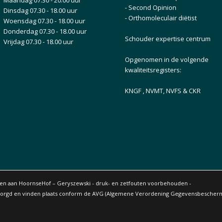
-
Second Opinion
Dinsdag 07.30 - 18.00 uur
-
Orthomoleculair diëtist
Woensdag 07.30 - 18.00 uur
Donderdag 07.30 - 18.00 uur
Schouder expertise centrum
Vrijdag 07.30 - 18.00 uur
Opgenomen in de volgende
kwaliteitsregisters:
KNGF
,
NVMT
,
NVFS
& CKR
den aan HoornseHof – Geryszewski - druk- en zetfouten voorbehouden -
borgd en vinden plaats conform de AVG (Algemene Verordening Gegevensbescherm