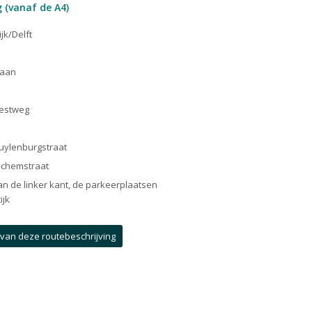
 (vanaf de A4)
jk/Delft
laan
eestweg
huylenburgstraat
richemstraat
aan de linker kant, de parkeerplaatsen
ijk
e van deze routebeschrijving